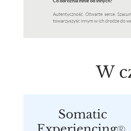
Co odróżnia mnie od innych?
Autentyczność. Otwarte serce. Szacun
towarzyszyśc innym w ich drodze do w
W cz
Somatic
Experiencing
®