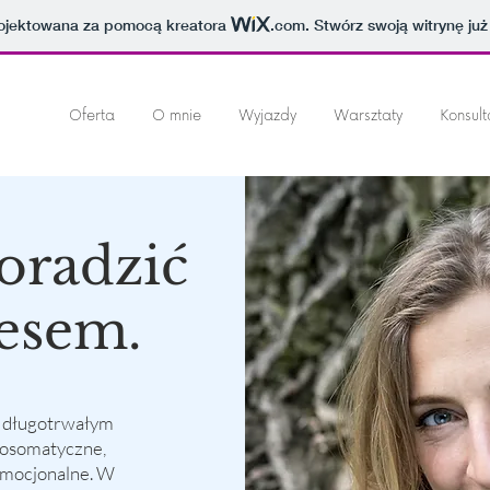
projektowana za pomocą kreatora
.com
. Stwórz swoją witrynę już
Oferta
O mnie
Wyjazdy
Warsztaty
Konsult
oradzić
resem.
z długotrwałym
hosomatyczne,
emocjonalne. W