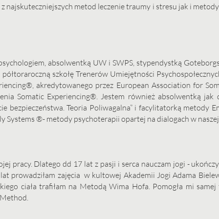
z najskuteczniejszych metod leczenie traumy i stresu jak i metody
i psychologiem, absolwentką UW i SWPS, stypendystką Goteborgs
m półtoraroczną szkołę Trenerów Umiejętności Psychospołecznyc
encing®, akredytowanego przez European Association for Soma
nia Somatic Experiencing®. Jestem również absolwentką jak d
e bezpieczeństwa. Teoria Poliwagalna” i facylitatorką metody 
ily Systems ®- metody psychoterapii opartej na dialogach w nasze
j pracy. Dlatego dd 17 lat z pasji i serca nauczam jogi - ukończ
e lat prowadziłam zajęcia w kultowej Akademii Jogi Adama Biele
dzkiego ciała trafiłam na Metodą Wima Hofa. Pomogła mi samej
 Method.