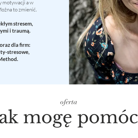
y motywacji a w
ożna to zmienić.
lekłym stresem,
mi i traumą.
raz dla firm:
nty-stresowe,
 Method.
oferta
Jak mogę pomóc