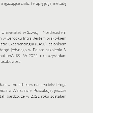
 angażujące ciało: terapię jogą, metodę
 Universitet w Szwecji i Northeastern
h w Ośrodku Intra. Jestem praktykiem
tic Experiencing® (EASE), członkiem
otąd jedynego w Polsce szkolenia S.
EmotionAid®.
W 2022 roku uzyskałam
j osobowości.
yłam w Indiach kurs nauczycielski Yoga
wicza w Warszawie. Poszukując jeszcze
 tak bardzo, że w 2021 roku zostałam