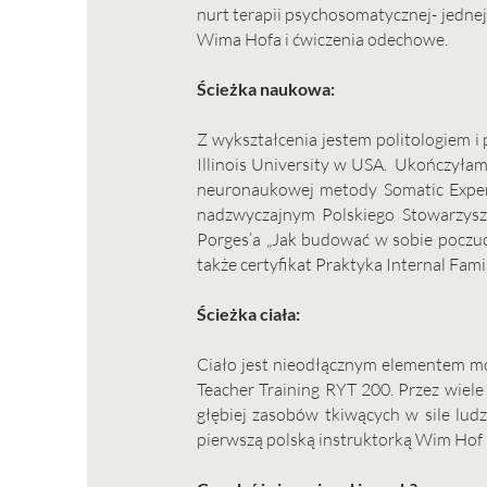
nurt terapii psychosomatycznej- jednej 
Wima Hofa i ćwiczenia odechowe.
Ścieżka naukowa:
Z wykształcenia jestem politologiem 
Illinois University w USA. Ukończyła
neuronaukowej metody Somatic Experi
nadzwyczajnym Polskiego Stowarzysze
Porges’a „J
ak budować w sobie poczuci
także certyfikat Praktyka Internal Fam
Ścieżka ciała:
Ciało jest nieodłącznym elementem moje
Teacher Training RYT 200. Przez wiel
głębiej zasobów tkiwących w sile lu
pierwszą polską instruktorką Wim Hof