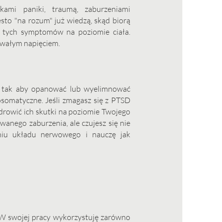
kami paniki, traumą, zaburzeniami
o "na rozum" już wiedzą, skąd biorą
ć tych symptomów na poziomie ciała.
rwałym napięciem.
, tak aby opanować lub wyelimnować
hosomatyczne. Jeśli zmagasz się z PTSD
drowić ich skutki na poziomie Twojego
wanego zaburzenia, ale czujesz się nie
niu układu nerwowego i nauczę jak
ł. W swojej pracy wykorzystuję zarówno