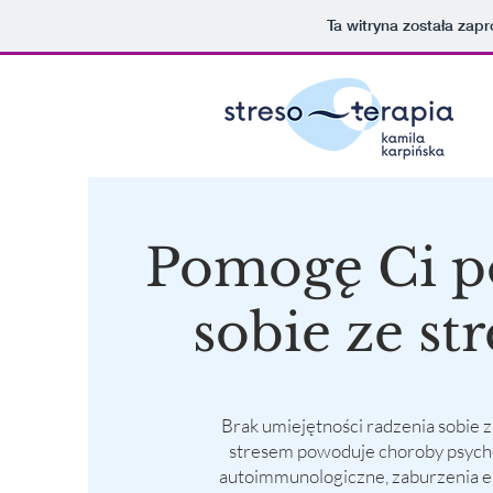
Ta witryna została za
Pomogę Ci p
sobie ze st
Brak umiejętności radzenia sobie 
stresem powoduje choroby psyc
autoimmunologiczne, zaburzenia 