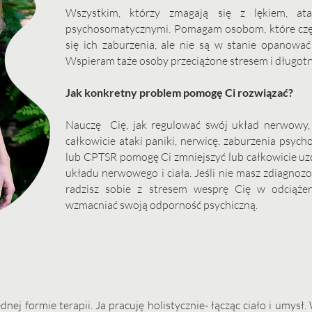
Wszystkim, którzy zmagają się z lękiem, ata
psychosomatycznymi. Pomagam osobom, które częst
się ich zaburzenia, ale nie są w stanie opanowa
Wspieram taże osoby przeciążone stresem i długot
Jak konkretny problem pomogę Ci rozwiązać?
Nauczę Cię, jak regulować swój układ nerwowy
całkowicie ataki paniki, nerwicę, zaburzenia psyc
lub CPTSR pomogę Ci zmniejszyć lub całkowicie uz
układu nerwowego i ciała. Jeśli nie masz zdiagnozo
radzisz sobie z stresem wesprę Cię w odciąże
wzmacniać swoją odporność psychiczną.
nej formie terapii. Ja pracuję holistycznie- łącząc ciało i umys